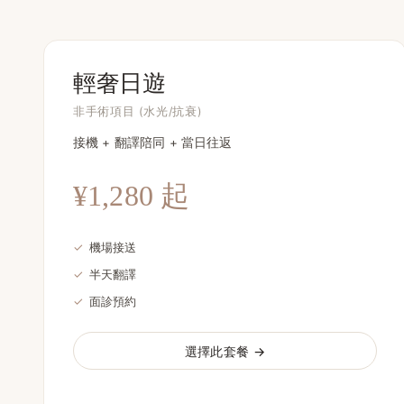
輕奢日遊
非手術項目 (水光/抗衰)
接機 + 翻譯陪同 + 當日往返
¥1,280 起
✓
機場接送
✓
半天翻譯
✓
面診預約
選擇此套餐 →