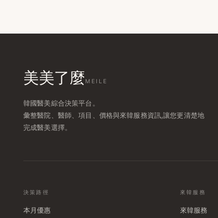
美美了麼
MEILE
韓國醫美綜合決策平台。
彙整醫院、醫師、項目、價格與來韓服務資訊,讓您更清楚地
完成醫美選擇。
決策路徑
來韓服務
本月優惠
來韓服務