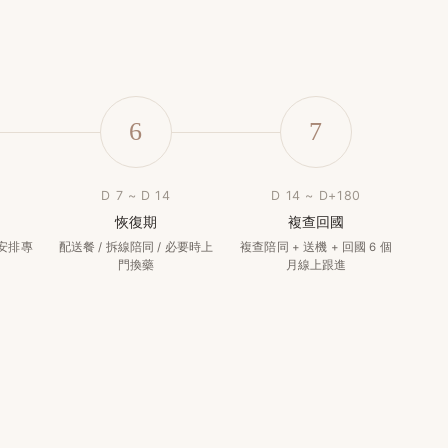
6
7
D 7 ~ D 14
D 14 ~ D+180
恢復期
複查回國
 安排專
配送餐 / 拆線陪同 / 必要時上
複查陪同 + 送機 + 回國 6 個
門換藥
月線上跟進