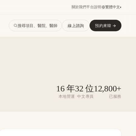
繁體中文
關於我們
平台說明
▾
搜尋項目、醫院、醫師
線上諮詢
預約來韓 →
16 年
32 位
12,800+
本地營運
中文專員
已服務