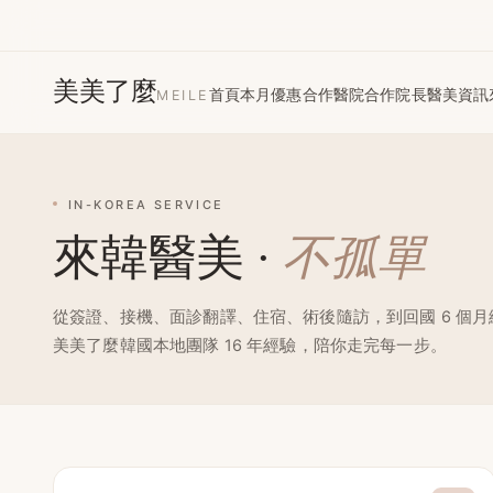
美美了麼
首頁
本月優惠
合作醫院
合作院長
醫美資訊
MEILE
來韓醫美服務 — 接送 · 翻譯陪同 
IN-KOREA SERVICE
來韓醫美 ·
不孤單
從簽證、接機、面診翻譯、住宿、術後隨訪，到回國 6 個月
美美了麼韓國本地團隊 16 年經驗，陪你走完每一步。