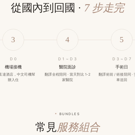
從國內到回國 ·
7 步走完
3
4
5
D 0
D 1 ~ D 3
D 3 ~ D 7
機場接機
醫院面診
手術日
直達酒店，中文司機幫
翻譯全程陪同 · 當天對比 1-2
翻譯術前 / 術後陪同 ·
辦入住
家醫院
車送回
BUNDLES
常見
服務組合