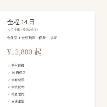
全程 14 日
大型手術 (輪廓/修復)
含住宿 + 全程翻譯 + 配餐 + 複查
¥12,800 起
✓
雙向接機
✓
14 日酒店
✓
全程翻譯
✓
術後配餐
✓
複查陪同
✓
回國跟進