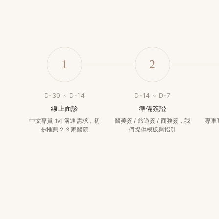
1
2
D-30 ~ D-14
D-14 ~ D-7
線上面診
準備簽證
中文專員 1v1 溝通需求，初
醫美簽 / 旅遊簽 / 商務簽，我
專車
步推薦 2-3 家醫院
們提供模板與指引