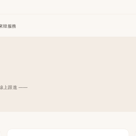
來韓服務
· 行程協助
線上跟進 ——