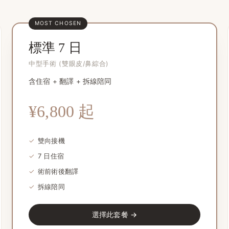
MOST CHOSEN
標準 7 日
中型手術 (雙眼皮/鼻綜合)
含住宿 + 翻譯 + 拆線陪同
¥6,800 起
✓
雙向接機
✓
7 日住宿
✓
術前術後翻譯
✓
拆線陪同
選擇此套餐 →