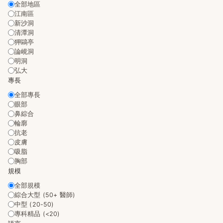
全部地區
江南區
新沙洞
清潭洞
狎鷗亭
論峴洞
明洞
弘大
專長
全部專長
眼部
鼻綜合
輪廓
抗老
皮膚
吸脂
胸部
規模
全部規模
綜合大型 (50+ 醫師)
中型 (20-50)
專科精品 (<20)