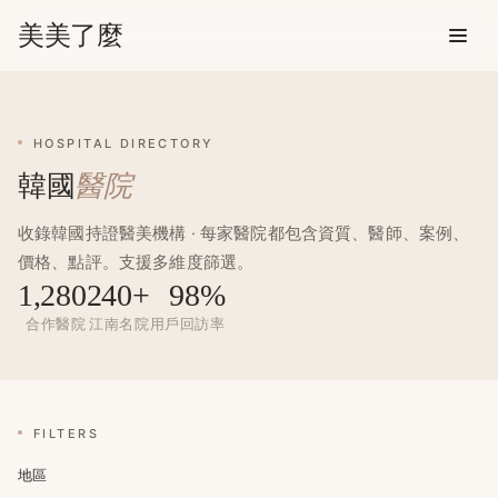
美美了麼
韓國合作醫院庫 — 整形外科 · 皮
HOSPITAL DIRECTORY
韓國
醫院
收錄韓國持證醫美機構 · 每家醫院都包含資質、醫師、案例、
價格、點評。支援多維度篩選。
1,280
240+
98%
合作醫院
江南名院
用戶回訪率
FILTERS
地區