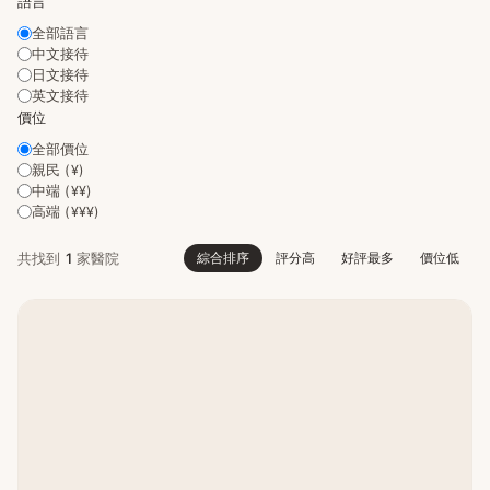
語言
全部語言
中文接待
日文接待
英文接待
價位
全部價位
親民 (¥)
中端 (¥¥)
高端 (¥¥¥)
綜合排序
評分高
好評最多
價位低
共找到
1
家醫院