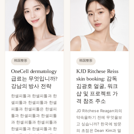
韩国整形
韩国整形
OneCell dermatology
KJD Ritchese Reiss
급료는 무엇입니까?
skin booking: 감독
강남의 방사 전략
김광호 얼굴, 워크
샵 및 프로젝트 가
한셀피톨과 한셀피톨과 한
격 참조 주소
셀피톨과 한셀피톨과 한셀
피톨과 한셀피톨은 한셀피
JD Ritchese Reagan와의
톨과 한셀피톨과 한셀피톨
약속을하기 전에 무엇을보
과 한셀피톨과 한셀피톨과
고 싶습니까? 한국에 방문
한셀피톨과 한셀피톨과 한
의 초점은 Dean Kim과 얼