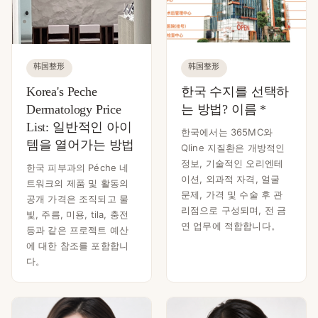
韩国整形
韩国整形
Korea's Peche
한국 수지를 선택하
Dermatology Price
는 방법? 이름 *
List: 일반적인 아이
한국에서는 365MC와
템을 열어가는 방법
Qline 지질환은 개방적인
정보, 기술적인 오리엔테
한국 피부과의 Péche 네
이션, 외과적 자격, 얼굴
트워크의 제품 및 활동의
문제, 가격 및 수술 후 관
공개 가격은 조직되고 물
리점으로 구성되며, 전 금
빛, 주름, 미용, tila, 충전
연 업무에 적합합니다。
등과 같은 프로젝트 예산
에 대한 참조를 포함합니
다。