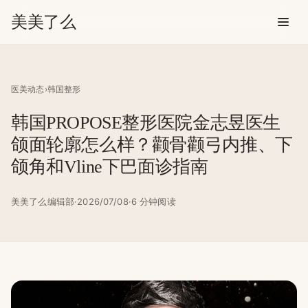
美美了么
医美动态
›
韩国整形
韩国PROPOSE整形医院金志昱医生
美美了么
颌面轮廓怎么样？颧骨颧弓内推、下
颌角和Vline下巴面诊指南
美美了么编辑部
·
2026/07/08
·
6 分钟阅读