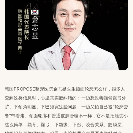
韩国PROPOSE整形医院金志昱医生颌面轮廓怎么样，很多人
查到这类信息时，心里其实挺纠结的：一边想改善颧骨颧弓外
扩、下颌角明显、下巴短宽这些问题，一边又怕自己被“轮廓套
餐”带着走。颌面轮廓和普通皮肤管理不一样，它不是把脸变小
这么简单，颧骨、颧弓、下颌缘、下巴、咬合关系、筋膜层、