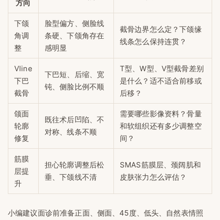
方向
下颌
脸型偏方、侧脸线
截骨边界怎么定？下颌缘
角调
条硬、下颌角存在
线条怎么保持连贯？
整
感明显
Vline
T型、W型、V型截骨差别
下巴短、后缩、宽
下巴
是什么？适不适合前移或
钝、侧脸比例不顺
截骨
后移？
颌面
需要哪些影像资料？骨量
既往术后凹陷、不
轮廓
和软组织还有多少调整空
对称、线条不顺
修复
间？
筋膜
担心轮廓调整后松
SMAS筋膜层、颈阔肌和
层提
垂、下颌线不清
皮肤张力怎么评估？
升
小编建议面诊前准备正面、侧面、45度、低头、自然表情照