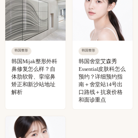
韩国整形
韩国整形
韩国Mijak整形外科
韩国舍堂艾森秀
鼻修复怎么样？自
Essential皮肤科怎么
体肋软骨、挛缩鼻
预约？详细预约指
矫正和新沙站地址
南＋舍堂站14号出
解析
口路线＋抗衰价格
和面诊重点