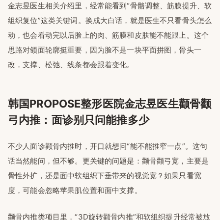
金志昱医生相关介绍里，经常能看到“骨骼调整、筋膜提升、软
组织复位”这类关键词。换成大白话，就是医生不只看骨头怎么
动，也会看动完以后脸上的肉、筋膜和皮肤能不能跟上。这个
思路对颌面轮廓挺重要，因为脸不是一块平面拼图，骨头一
改，支撑、松弛、线条都会跟着变化。
韩国PROPOSE整形医院金志昱医生颧骨颧
弓内推：面诊别只问能推多少
不少人面诊颧骨内推时，开口就想问“能不能推窄一点”。这句
话当然能问，但不够。更关键的问题是：颧骨颧弓宽，主要是
骨性外扩，还是面中软组织下垂带来的视觉宽？如果只看宽
度，可能会忽略苹果肌位置和面中支撑。
颧骨内推类项目里，“3D旋转颧骨内推”和软组织提升经常被放