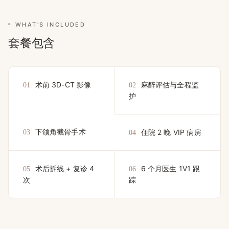
WHAT'S INCLUDED
套餐包含
术前 3D-CT 影像
麻醉评估与全程监
01
02
护
下颌角截骨手术
住院 2 晚 VIP 病房
03
04
术后拆线 + 复诊 4
6 个月医生 1V1 跟
05
06
次
踪