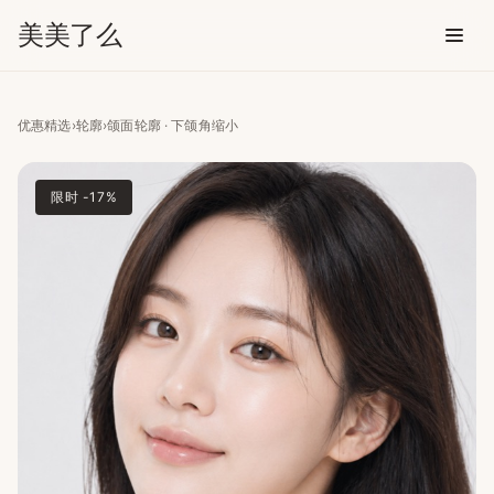
美美了么
颌面轮廓 · 下颌角缩小
优惠精选
›
轮廓
›
颌面轮廓 · 下颌角缩小
限时 -17%